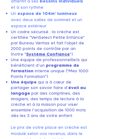
attentif à ses
besoins individuels
et à son rythme
Un
espace de 104m² lumineux
avec deux salles de sommeil et un
espace extérieur
Un cadre sécurisé : la crèche est
certifiée "VeriSelect Petite Enfance"
par Bureau Veritas et fait l'objet de
2000 points de contrôle par an
(notre "
Système Confiance
")
Une équipe de professionnel(le)s qui
bénéficient d’un
programme de
formation
interne unique ("Mes 1000
Points Formation")
Une équipe
qui a à cœur de
partager son savoir faire d’
éveil au
langage
par des comptines, des
imagiers, des temps de lecture à la
crèche et à la maison pour viser
ensemble l’acquisition de 1000 mots
dès les 3 ans de votre enfant
Le prix de votre place en crèche est
modulé selon vos revenus, dans le