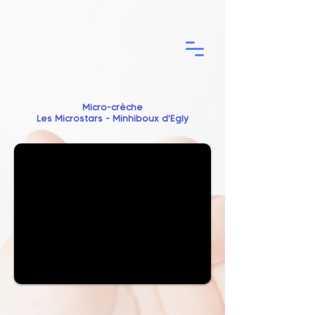
Micro-crèche
Les Microstars - Minhiboux d'Egly