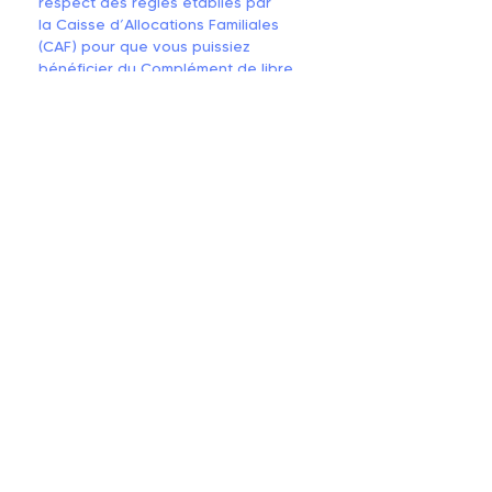
respect des règles établies par
la Caisse d’Allocations Familiales
(CAF) pour que vous puissiez
bénéficier du
Complément de libre
choix du mode de garde (CMG) -
Micro-crèche
, l’aide pour l’accueil en
micro-crèche privée de la
Prestation d’Accueil du Jeune Enfant
(PAJE).