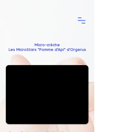
Micro-crèche
Les MicroStars "Pomme d'Api" d'Orgerus