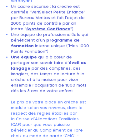
verdoyant
Un cadre sécurisé : la crèche est
certifiée "VeriSelect Petite Enfance"
par Bureau Veritas et fait l'objet de
2000 points de contrôle par an
(notre "
Système Confiance
")
Une équipe de professionnel(le)s qui
bénéficient d’un
programme de
formation
interne unique ("Mes 1000
Points Formation")
Une équipe
qui a à cœur de
partager son savoir faire d’
éveil au
langage
par des comptines, des
imagiers, des temps de lecture à la
crèche et à la maison pour viser
ensemble l’acquisition de 1000 mots
dès les 3 ans de votre enfant
Le prix de votre place en crèche est
modulé selon vos revenus, dans le
respect des règles établies par
la Caisse d’Allocations Familiales
(CAF) pour que vous puissiez
bénéficier du
Complément de libre
choix du mode de garde (CMG) -