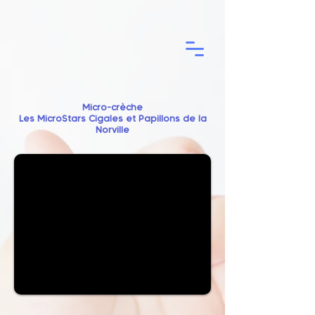
Micro-crèche
Les MicroStars Cigales et Papillons de la
Norville