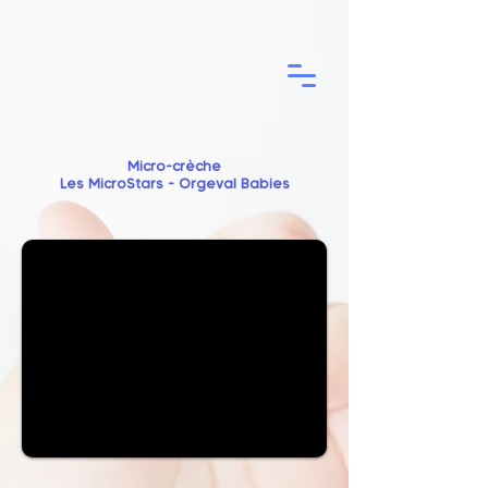
Micro-crèche
Les MicroStars - Orgeval Babies