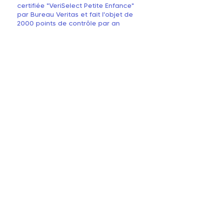
certifiée "VeriSelect Petite Enfance"
par Bureau Veritas et fait l'objet de
2000 points de contrôle par an
(notre "
Système Confiance
")
Une équipe de professionnel(le)s qui
bénéficient d’un
programme de
formation
interne unique ("Mes 1000
Points Formation")
Une équipe
qui a à cœur de
partager son savoir faire d’
éveil au
langage
par des comptines, des
imagiers, des temps de lecture à la
crèche et à la maison pour viser
ensemble l’acquisition de 1000 mots
dès les 3 ans de votre enfant
Le prix de votre place en crèche est
modulé selon vos revenus, dans le
respect des règles établies par
la Caisse d’Allocations Familiales
(CAF) pour que vous puissiez
bénéficier du
Complément de libre
choix du mode de garde (CMG) -
Micro-crèche
, l’aide pour l’accueil en
micro-crèche privée de la