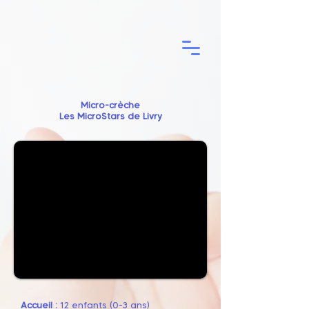
Micro-crèche
Les MicroStars de Livry
Accueil :
12 enfants (0-3 ans)