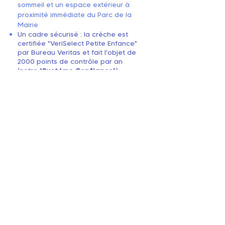
sommeil et un espace extérieur à
proximité immédiate du Parc de la
Mairie
Un cadre sécurisé : la crèche est
certifiée "VeriSelect Petite Enfance"
par Bureau Veritas et fait l'objet de
2000 points de contrôle par an
(notre "
Système Confiance
")
Une équipe de professionnel(le)s qui
bénéficient d’un
programme de
formation
interne unique ("Mes 1000
Points Formation")
Une équipe
qui a à cœur de
partager son savoir faire d’
éveil au
langage
par des comptines, des
imagiers, des temps de lecture à la
crèche et à la maison pour viser
ensemble l’acquisition de 1000 mots
dès les 3 ans de votre enfant
mots
dès
Le prix de votre place en crèche est
modulé selon vos revenus, dans le
respect des règles établies par